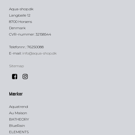
Aqua-shop.dk
Langballe 12
8700 Horsens
Denmark
CVR-nummer
:
32158544
Telefonnr.
:
76250088
E-mail
:
info@aqua-shop.dk
Sitemap
Mærker
Aquatrend
Au Maison
BATHEORY
BlueRain
ELEMENTS