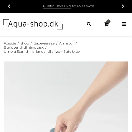
HURTIG LEVERING
1-2 HVERDAGE
0
Forside
/
shop
/
Badeværelse
/
Armatur
/
Bundventil til håndvask
/
Umbra Starfish hårfanger til afløb - Slate blue