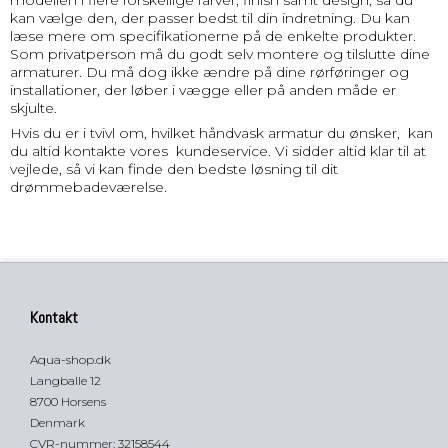
kan vælge den, der passer bedst til din indretning. Du kan
læse mere om specifikationerne på de enkelte produkter.
Som privatperson må du godt selv montere og tilslutte dine
armaturer. Du må dog ikke ændre på dine rørføringer og
installationer, der løber i vægge eller på anden måde er
skjulte.
Hvis du er i tvivl om, hvilket håndvask armatur du ønsker, kan
du altid kontakte vores kundeservice. Vi sidder altid klar til at
vejlede, så vi kan finde den bedste løsning til dit
drømmebadeværelse.
Kontakt
Aqua-shop.dk
Langballe 12
8700 Horsens
Denmark
CVR-nummer
:
32158544