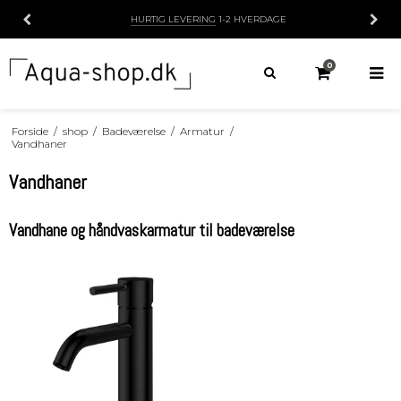
HURTIG LEVERING
1-2 HVERDAGE
0
Forside
/
shop
/
Badeværelse
/
Armatur
/
Vandhaner
Vandhaner
Vandhane og håndvaskarmatur til badeværelse