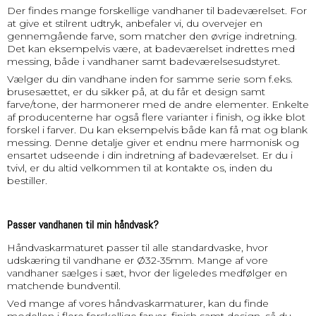
Der findes mange forskellige vandhaner til badeværelset. For
at give et stilrent udtryk, anbefaler vi, du overvejer en
gennemgående farve, som matcher den øvrige indretning.
Det kan eksempelvis være, at badeværelset indrettes med
messing, både i vandhaner samt badeværelsesudstyret.
Vælger du din vandhane inden for samme serie som f.eks.
brusesættet, er du sikker på, at du får et design samt
farve/tone, der harmonerer med de andre elementer. Enkelte
af producenterne har også flere varianter i finish, og ikke blot
forskel i farver. Du kan eksempelvis både kan få mat og blank
messing. Denne detalje giver et endnu mere harmonisk og
ensartet udseende i din indretning af badeværelset. Er du i
tvivl, er du altid velkommen til at kontakte os, inden du
bestiller.
Passer vandhanen til min håndvask?
Håndvaskarmaturet passer til alle standardvaske, hvor
udskæring til vandhane er Ø32-35mm. Mange af vore
vandhaner sælges i sæt, hvor der ligeledes medfølger en
matchende bundventil.
Ved mange af vores håndvaskarmaturer, kan du finde
modellen i flere forskellige farver, finish samt design, så du