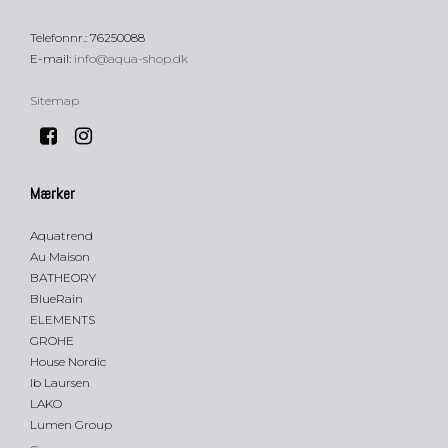
Telefonnr.
:
76250088
E-mail
:
info@aqua-shop.dk
Sitemap
Mærker
Aquatrend
Au Maison
BATHEORY
BlueRain
ELEMENTS
GROHE
House Nordic
Ib Laursen
LAKO
Lumen Group