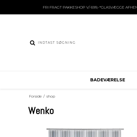
FRI FRAGT PAKKESHOP V/ 699,-*GLASVÆGGE AFHE
BADEVÆRELSE
Forside
/
shop
Wenko