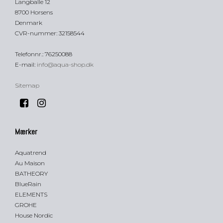
Langballe 12
8700 Horsens
Denmark
CVR-nummer
:
32158544
Telefonnr.
:
76250088
E-mail
:
info@aqua-shop.dk
Sitemap
Mærker
Aquatrend
Au Maison
BATHEORY
BlueRain
ELEMENTS
GROHE
House Nordic