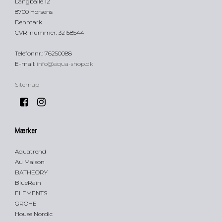
Langballe 12
8700 Horsens
Denmark
CVR-nummer
:
32158544
Telefonnr.
:
76250088
E-mail
:
info@aqua-shop.dk
Sitemap
Mærker
Aquatrend
Au Maison
BATHEORY
BlueRain
ELEMENTS
GROHE
House Nordic