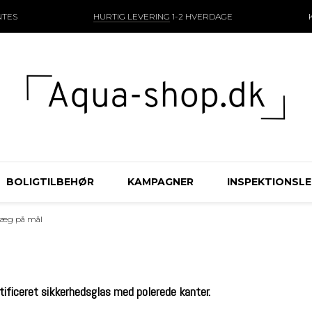
NTES
HURTIG LEVERING
1-2 HVERDAGE
BOLIGTILBEHØR
KAMPAGNER
INSPEKTIONSL
væg på mål
tificeret sikkerhedsglas med polerede kanter.