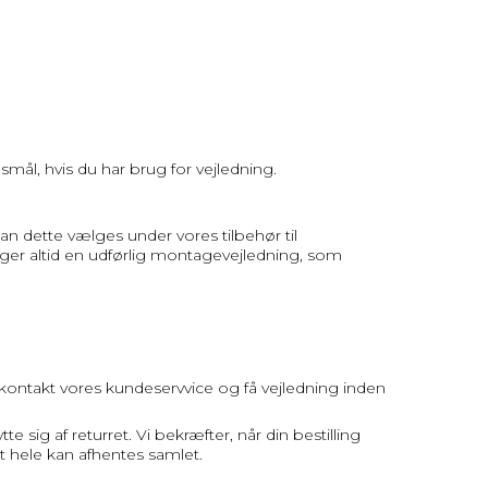
mål, hvis du har brug for vejledning.
kan dette vælges under vores tilbehør til
lger altid en udførlig montagevejledning, som
så kontakt vores kundeservvice og få vejledning inden
 sig af returret. Vi bekræfter, når din bestilling
et hele kan afhentes samlet.