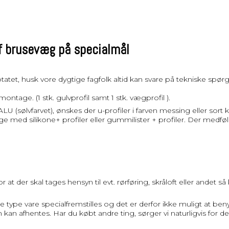
af brusevæg på specialmål
et, husk vore dygtige fagfolk altid kan svare på tekniske spørgs
ntage. (1 stk. gulvprofil samt 1 stk. vægprofil ).
LU (sølvfarvet), ønskes der u-profiler i farven messing eller sort 
ge med silikone+ profiler eller gummilister + profiler. Der medfø
 at der skal tages hensyn til evt. rørføring, skråloft eller andet 
ype vare specialfremstilles og det er derfor ikke muligt at benytte
 kan afhentes. Har du købt andre ting, sørger vi naturligvis for d