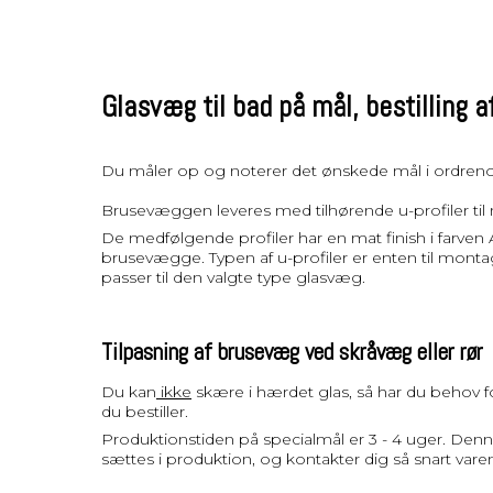
Glasvæg til bad på mål, bestilling 
Du måler op og noterer det ønskede mål i ordrenotat
Brusevæggen leveres med tilhørende u-profiler til mo
De medfølgende profiler har en mat finish i farven A
brusevægge. Typen af u-profiler er enten til monta
passer til den valgte type glasvæg.
Tilpasning af brusevæg ved skråvæg eller rør
Du kan
ikke
skære i hærdet glas, så har du behov for
du bestiller.
Produktionstiden på specialmål er 3 - 4 uger. Denne t
sættes i produktion, og kontakter dig så snart varen