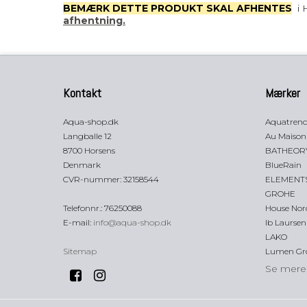
BEMÆRK DETTE PRODUKT SKAL AFHENTES
i 
afhentning.
Kontakt
Mærker
Aqua-shop.dk
Aquatren
Langballe 12
Au Maison
8700 Horsens
BATHEOR
Denmark
BlueRain
CVR-nummer
:
32158544
ELEMENT
GROHE
Telefonnr.
:
76250088
House Nor
E-mail
:
info@aqua-shop.dk
Ib Laursen
LAKO
Sitemap
Lumen Gr
Se mere