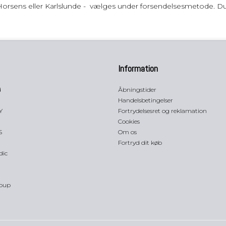
Horsens eller Karlslunde - vælges under forsendelsesmetode. D
Information
d
Åbningstider
Handelsbetingelser
Y
Fortrydelsesret og reklamation
Cookies
S
Om os
Fortryd dit køb
dic
oup