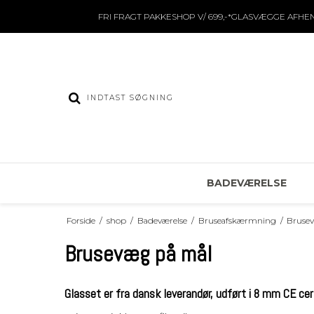
FRI FRAGT PAKKESHOP V/ 699,-*GLASVÆGGE AFHE
BADEVÆRELSE
Forside
/
shop
/
Badeværelse
/
Bruseafskærmning
/
Bruse
Brusevæg på mål
Glasset er fra dansk leverandør, udført i 8 mm CE cer