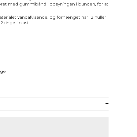
styret med gummibånd i opsyningen i bunden, for at
erialet vandafvisende, og forhænget har 12 huller
 ringe i plast.
lge