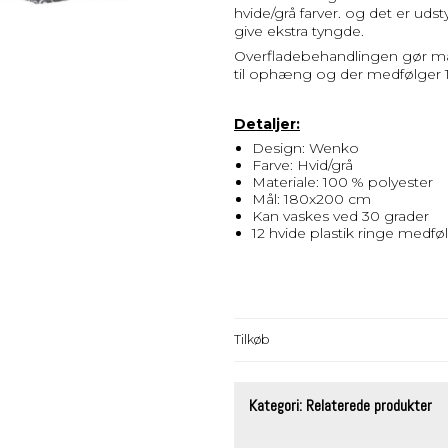
hvide/grå farver. og det er ud
give ekstra tyngde.
Overfladebehandlingen gør mat
til ophæng og der medfølger 12
Detaljer:
Design: Wenko
Farve: Hvid/grå
Materiale: 100 % polyester
Mål: 180x200 cm
Kan vaskes ved 30 grader
12 hvide plastik ringe medfø
Tilkøb
Kategori:
Relaterede produkter