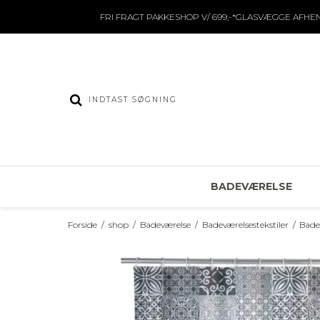
FRI FRAGT PAKKESHOP V/ 699,-*GLASVÆGGE AFHE
BADEVÆRELSE
Forside
/
shop
/
Badeværelse
/
Badeværelsestekstiler
/
Bad