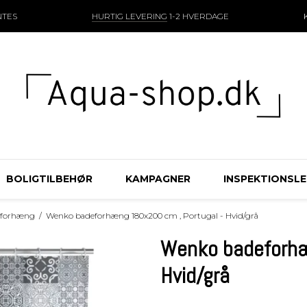
NTES
HURTIG LEVERING
1-2 HVERDAGE
BOLIGTILBEHØR
KAMPAGNER
INSPEKTIONSL
eforhæng
/
Wenko badeforhæng 180x200 cm , Portugal - Hvid/grå
Wenko badeforhæ
Hvid/grå