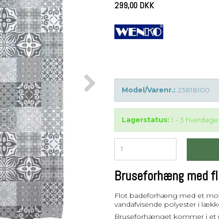
299,00 DKK
Model/Varenr.:
23818100
Lagerstatus:
1 - 3 hverdage
Bruseforhæng med fli
Flot badeforhæng med et motiv a
vandafvisende polyester i lække
Bruseforhænget kommer i et 