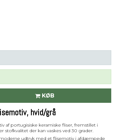
KØB
semotiv, hvid/grå
f portugisiske keramiske fliser, fremstillet i
r stofkvalitet der kan vaskes ved 30 grader.
moderne udtryk med et flisemotiv i afdæmpede